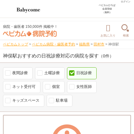
ログイン
ベビカムひろば
会員登録
（無料）
病院・歯医者 150,000件 掲載中！
お気に入り
検索
ベビカムトップ
>
ベビカム病院・歯医者予約
>
福島県
>
田村市
>
神俣駅
神俣駅おすすめの日祝診療対応の病院を探す
（0件）
夜間診療
土曜診療
日祝診療
ネット受付可
個室
女性医師
キッズスペース
駐車場