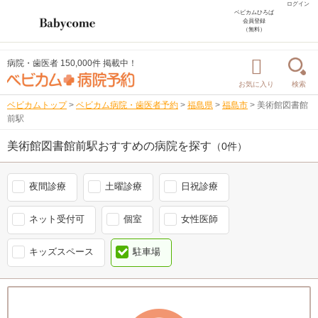
ログイン
ベビカムひろば
会員登録
（無料）
病院・歯医者 150,000件 掲載中！
お気に入り
検索
ベビカムトップ
>
ベビカム病院・歯医者予約
>
福島県
>
福島市
>
美術館図書館
前駅
美術館図書館前駅おすすめの病院を探す
（0件）
夜間診療
土曜診療
日祝診療
ネット受付可
個室
女性医師
キッズスペース
駐車場