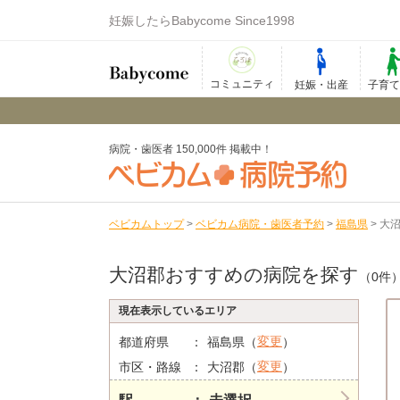
妊娠したらBabycome Since1998
コミュニティ
妊娠・出産
子育
病院・歯医者 150,000件 掲載中！
ベビカムトップ
>
ベビカム病院・歯医者予約
>
福島県
>
大
大沼郡おすすめの病院を探す
（0件
現在表示しているエリア
変更
都道府県
福島県（
）
変更
市区・路線
大沼郡（
）