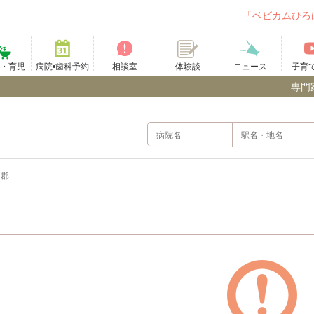
「ベビカムひろ
て・育児
病院•歯科予約
相談室
ニュース
子育
体験談
専門
沼郡
）