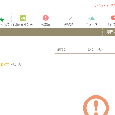
「ベビカムひろ
て・育児
病院•歯科予約
相談室
ニュース
子育
体験談
専門
津若松市
>
広田駅
）