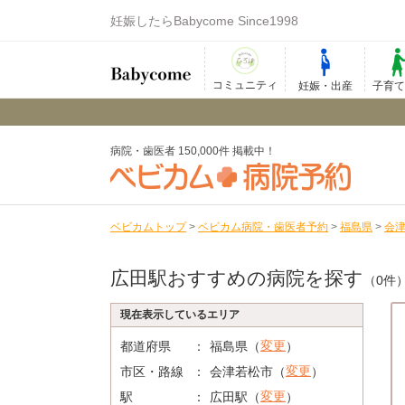
妊娠したらBabycome Since1998
コミュニティ
妊娠・出産
子育
病院・歯医者 150,000件 掲載中！
ベビカムトップ
>
ベビカム病院・歯医者予約
>
福島県
>
会
広田駅おすすめの病院を探す
（0件
現在表示しているエリア
変更
都道府県
福島県（
）
変更
市区・路線
会津若松市（
）
変更
駅
広田駅（
）