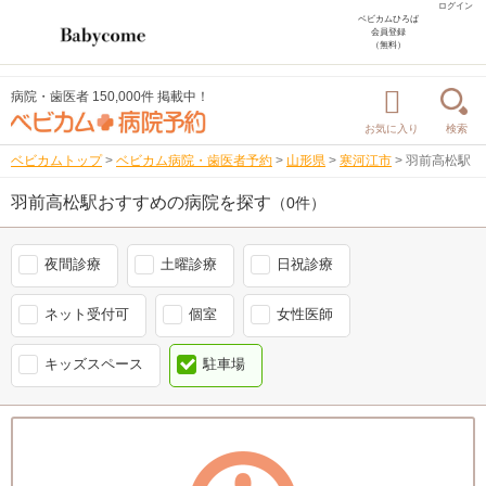
ログイン
ベビカムひろば
会員登録
（無料）
病院・歯医者 150,000件 掲載中！
お気に入り
検索
ベビカムトップ
>
ベビカム病院・歯医者予約
>
山形県
>
寒河江市
>
羽前高松駅
羽前高松駅おすすめの病院を探す
（0件）
夜間診療
土曜診療
日祝診療
ネット受付可
個室
女性医師
キッズスペース
駐車場