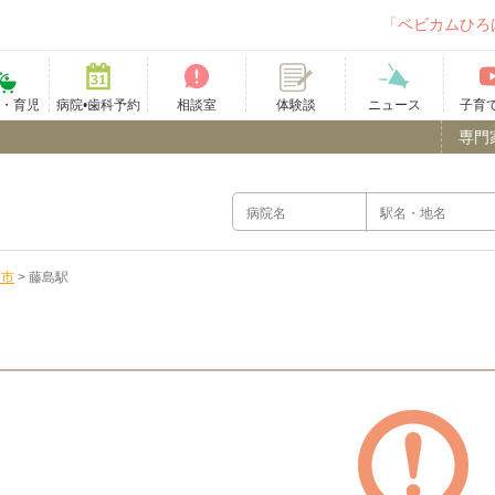
「ベビカムひろ
て・育児
病院•歯科予約
相談室
ニュース
子育
体験談
専門
岡市
>
藤島駅
）