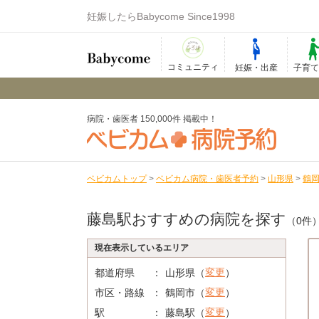
妊娠したらBabycome Since1998
コミュニティ
妊娠・出産
子育
病院・歯医者 150,000件 掲載中！
ベビカムトップ
>
ベビカム病院・歯医者予約
>
山形県
>
鶴
藤島駅おすすめの病院を探す
（0件
現在表示しているエリア
変更
都道府県
山形県（
）
変更
市区・路線
鶴岡市（
）
変更
駅
藤島駅（
）