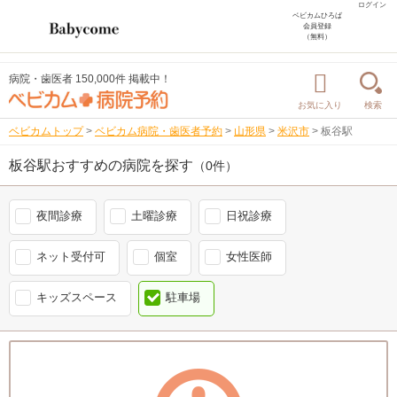
ログイン
ベビカムひろば
会員登録
（無料）
病院・歯医者 150,000件 掲載中！
お気に入り
検索
ベビカムトップ
>
ベビカム病院・歯医者予約
>
山形県
>
米沢市
>
板谷駅
板谷駅おすすめの病院を探す
（0件）
夜間診療
土曜診療
日祝診療
ネット受付可
個室
女性医師
キッズスペース
駐車場