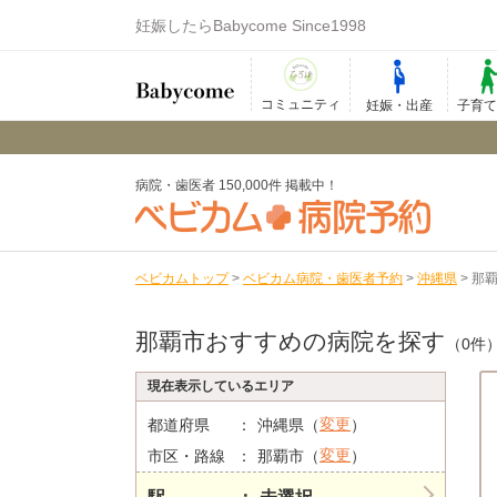
妊娠したらBabycome Since1998
コミュニティ
妊娠・出産
子育
病院・歯医者 150,000件 掲載中！
ベビカムトップ
>
ベビカム病院・歯医者予約
>
沖縄県
>
那
那覇市おすすめの病院を探す
（0件
現在表示しているエリア
変更
都道府県
沖縄県（
）
変更
市区・路線
那覇市（
）