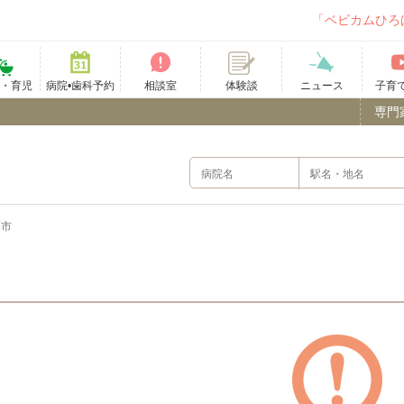
「ベビカムひろ
て・育児
病院•歯科予約
相談室
ニュース
子育
体験談
専門
覇市
）