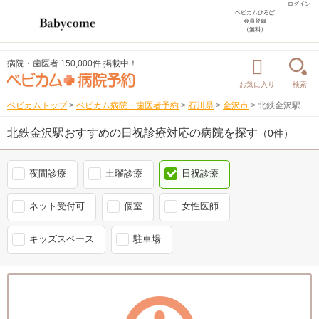
ログイン
ベビカムひろば
会員登録
（無料）
病院・歯医者 150,000件 掲載中！
お気に入り
検索
ベビカムトップ
>
ベビカム病院・歯医者予約
>
石川県
>
金沢市
>
北鉄金沢駅
北鉄金沢駅おすすめの日祝診療対応の病院を探す
（0件）
夜間診療
土曜診療
日祝診療
ネット受付可
個室
女性医師
キッズスペース
駐車場