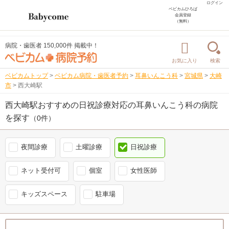
ログイン
ベビカムひろば
会員登録
（無料）
病院・歯医者 150,000件 掲載中！
お気に入り
検索
ベビカムトップ
>
ベビカム病院・歯医者予約
>
耳鼻いんこう科
>
宮城県
>
大崎
市
>
西大崎駅
西大崎駅おすすめの日祝診療対応の耳鼻いんこう科の病院
を探す
（0件）
夜間診療
土曜診療
日祝診療
ネット受付可
個室
女性医師
キッズスペース
駐車場