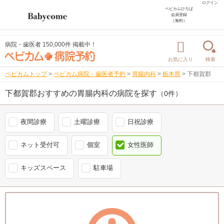
ログイン
ベビカムひろば
会員登録
（無料）
病院・歯医者 150,000件 掲載中！
お気に入り
検索
ベビカムトップ
>
ベビカム病院・歯医者予約
>
胃腸内科
>
栃木県
>
下都賀郡
下都賀郡おすすめの胃腸内科の病院を探す
（0件）
夜間診療
土曜診療
日祝診療
ネット受付可
個室
女性医師
キッズスペース
駐車場