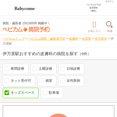
ログイン
ベビカムひろば
会員登録
（無料）
病院・歯医者 150,000件 掲載中！
お気に入り
検索
ベビカムトップ
>
ベビカム病院・歯医者予約
>
皮膚科
>
佐賀県
>
伊万里市
>
伊
万里駅
伊万里駅おすすめの皮膚科の病院を探す
（0件）
夜間診療
土曜診療
日祝診療
ネット受付可
個室
女性医師
キッズスペース
駐車場