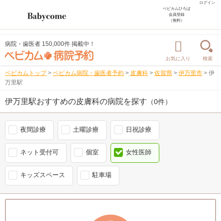
ログイン
ベビカムひろば
会員登録
（無料）
病院・歯医者 150,000件 掲載中！
お気に入り
検索
ベビカムトップ
>
ベビカム病院・歯医者予約
>
皮膚科
>
佐賀県
>
伊万里市
>
伊
万里駅
伊万里駅おすすめの皮膚科の病院を探す
（0件）
夜間診療
土曜診療
日祝診療
ネット受付可
個室
女性医師
キッズスペース
駐車場