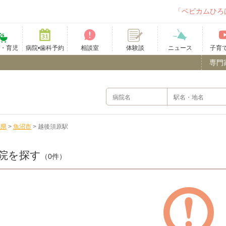
「ベビカムひろ
て・育児
病院•歯科予約
相談室
ニュース
子育
体験談
専門
潟県
>
魚沼市
>
越後須原駅
院を探す
（0件）