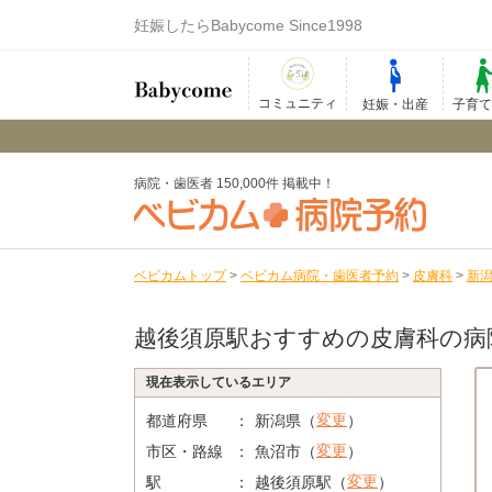
妊娠したらBabycome Since1998
コミュニティ
妊娠・出産
子育
病院・歯医者 150,000件 掲載中！
ベビカムトップ
>
ベビカム病院・歯医者予約
>
皮膚科
>
新
越後須原駅おすすめの皮膚科の病
現在表示しているエリア
変更
都道府県
新潟県（
）
変更
市区・路線
魚沼市（
）
変更
駅
越後須原駅（
）