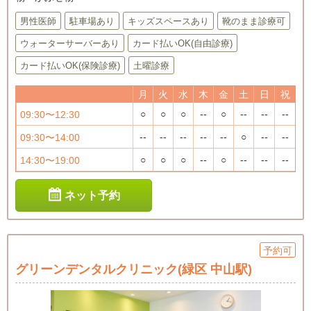
男性医師
駐車場あり
キッズスペースあり
靴のまま診療可
ウォーターサーバーあり
カード払いOK(自由診療)
カード払いOK(保険診療)
土曜診療
月
火
水
木
金
土
日
祝
○
○
○
--
○
--
--
--
09:30〜12:30
--
--
--
--
--
○
--
--
09:30〜14:00
○
○
○
--
○
--
--
--
14:30〜19:00
ネット予約
予約可
グリーンデンタルクリニック(緑区 中山駅)