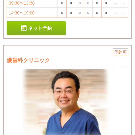
○
○
○
○
○
○
--
--
09:30〜13:30
○
○
○
○
○
○
--
--
14:30〜19:00
ネット予約
予約可
優歯科クリニック