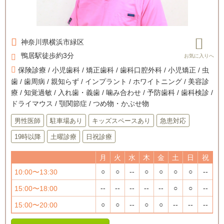
神奈川県
横浜市緑区
鴨居駅徒歩約3分
保険診療 / 小児歯科 / 矯正歯科 / 歯科口腔外科 / 小児矯正 / 虫
歯 / 歯周病 / 親知らず / インプラント / ホワイトニング / 美容診
療 / 知覚過敏 / 入れ歯・義歯 / 噛み合わせ / 予防歯科 / 歯科検診 /
ドライマウス / 顎関節症 / つめ物・かぶせ物
男性医師
駐車場あり
キッズスペースあり
急患対応
19時以降
土曜診療
日祝診療
月
火
水
木
金
土
日
祝
○
○
--
○
○
○
○
--
10:00〜13:30
--
--
--
--
--
○
○
--
15:00〜18:00
○
○
--
○
○
--
--
--
15:00〜20:00