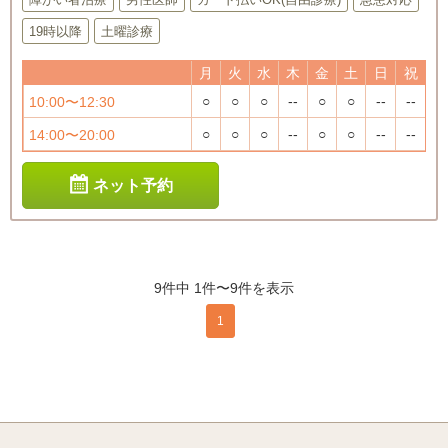
19時以降
土曜診療
月
火
水
木
金
土
日
祝
○
○
○
--
○
○
--
--
10:00〜12:30
○
○
○
--
○
○
--
--
14:00〜20:00
ネット予約
9件中 1件〜9件を表示
1