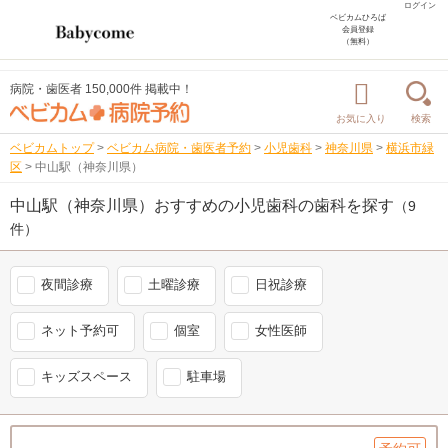
ログイン
ベビカムひろば
会員登録
（無料）
病院・歯医者 150,000件 掲載中！
お気に入り
検索
ベビカムトップ
>
ベビカム病院・歯医者予約
>
小児歯科
>
神奈川県
>
横浜市緑
区
>
中山駅（神奈川県）
中山駅（神奈川県）おすすめの小児歯科の歯科を探す
（9
件）
夜間診療
土曜診療
日祝診療
ネット予約可
個室
女性医師
キッズスペース
駐車場