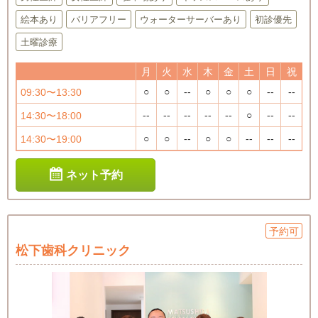
絵本あり
バリアフリー
ウォーターサーバーあり
初診優先
土曜診療
月
火
水
木
金
土
日
祝
○
○
--
○
○
○
--
--
09:30〜13:30
--
--
--
--
--
○
--
--
14:30〜18:00
○
○
--
○
○
--
--
--
14:30〜19:00
ネット予約
予約可
松下歯科クリニック