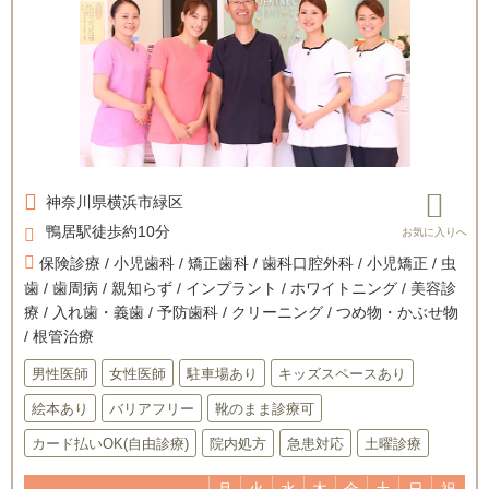
神奈川県
横浜市緑区
鴨居駅徒歩約10分
保険診療 / 小児歯科 / 矯正歯科 / 歯科口腔外科 / 小児矯正 / 虫
歯 / 歯周病 / 親知らず / インプラント / ホワイトニング / 美容診
療 / 入れ歯・義歯 / 予防歯科 / クリーニング / つめ物・かぶせ物
/ 根管治療
男性医師
女性医師
駐車場あり
キッズスペースあり
絵本あり
バリアフリー
靴のまま診療可
カード払いOK(自由診療)
院内処方
急患対応
土曜診療