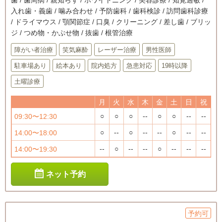
入れ歯・義歯 / 噛み合わせ / 予防歯科 / 歯科検診 / 訪問歯科診療
/ ドライマウス / 顎関節症 / 口臭 / クリーニング / 差し歯 / ブリッ
ジ / つめ物・かぶせ物 / 抜歯 / 根管治療
障がい者治療
笑気麻酔
レーザー治療
男性医師
駐車場あり
絵本あり
院内処方
急患対応
19時以降
土曜診療
月
火
水
木
金
土
日
祝
○
○
○
--
○
○
--
--
09:30〜12:30
○
--
○
--
--
○
--
--
14:00〜18:00
--
○
--
--
○
--
--
--
14:00〜19:30
ネット予約
予約可