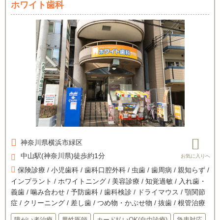
ホワイト歯科
神奈川県
横浜市緑区
中山駅(神奈川県)徒歩約1分
保険診療 / 小児歯科 / 歯科口腔外科 / 虫歯 / 歯周病 / 親知らず /
インプラント / ホワイトニング / 美容診療 / 知覚過敏 / 入れ歯・
義歯 / 噛み合わせ / 予防歯科 / 歯科検診 / ドライマウス / 顎関節
症 / クリーニング / 差し歯 / つめ物・かぶせ物 / 抜歯 / 根管治療
障がい者治療
男性医師
カード払いOK(自由診療)
急患対応