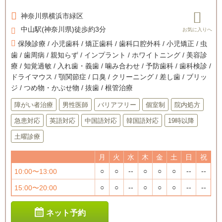
神奈川県
横浜市緑区
中山駅(神奈川県)徒歩約3分
保険診療 / 小児歯科 / 矯正歯科 / 歯科口腔外科 / 小児矯正 / 虫
歯 / 歯周病 / 親知らず / インプラント / ホワイトニング / 美容診
療 / 知覚過敏 / 入れ歯・義歯 / 噛み合わせ / 予防歯科 / 歯科検診 /
ドライマウス / 顎関節症 / 口臭 / クリーニング / 差し歯 / ブリッ
ジ / つめ物・かぶせ物 / 抜歯 / 根管治療
障がい者治療
男性医師
バリアフリー
個室制
院内処方
急患対応
英語対応
中国語対応
韓国語対応
19時以降
土曜診療
月
火
水
木
金
土
日
祝
○
○
--
○
○
○
--
--
10:00〜13:00
○
○
--
○
○
○
--
--
15:00〜20:00
ネット予約