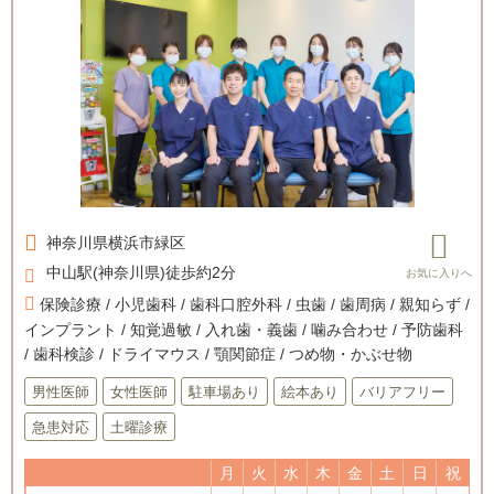
神奈川県
横浜市緑区
中山駅(神奈川県)徒歩約2分
保険診療 / 小児歯科 / 歯科口腔外科 / 虫歯 / 歯周病 / 親知らず /
インプラント / 知覚過敏 / 入れ歯・義歯 / 噛み合わせ / 予防歯科
/ 歯科検診 / ドライマウス / 顎関節症 / つめ物・かぶせ物
男性医師
女性医師
駐車場あり
絵本あり
バリアフリー
急患対応
土曜診療
月
火
水
木
金
土
日
祝