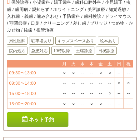
保険診療 / 小児歯科 / 矯正歯科 / 歯科口腔外科 / 小児矯正 / 虫
歯 / 歯周病 / 親知らず / ホワイトニング / 美容診療 / 知覚過敏 /
入れ歯・義歯 / 噛み合わせ / 予防歯科 / 歯科検診 / ドライマウス
/ 顎関節症 / 口臭 / クリーニング / 差し歯 / ブリッジ / つめ物・か
ぶせ物 / 抜歯 / 根管治療
男性医師
駐車場あり
キッズスペースあり
絵本あり
院内処方
急患対応
19時以降
土曜診療
日祝診療
月
火
水
木
金
土
日
祝
○
○
--
--
○
○
--
--
09:30〜13:00
--
--
--
--
--
--
○
○
09:30〜14:00
--
--
--
--
--
○
--
--
15:00〜18:00
○
○
--
○
○
--
--
--
15:00〜20:00
ネット予約