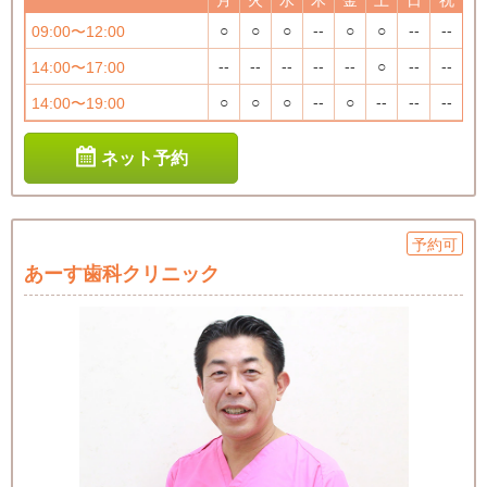
月
火
水
木
金
土
日
祝
○
○
○
--
○
○
--
--
09:00〜12:00
--
--
--
--
--
○
--
--
14:00〜17:00
○
○
○
--
○
--
--
--
14:00〜19:00
ネット予約
予約可
あーす歯科クリニック