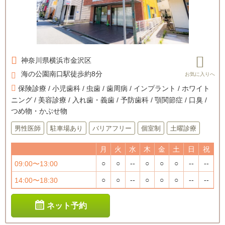
神奈川県
横浜市金沢区
海の公園南口駅徒歩約8分
保険診療 / 小児歯科 / 虫歯 / 歯周病 / インプラント / ホワイト
ニング / 美容診療 / 入れ歯・義歯 / 予防歯科 / 顎関節症 / 口臭 /
つめ物・かぶせ物
男性医師
駐車場あり
バリアフリー
個室制
土曜診療
月
火
水
木
金
土
日
祝
○
○
--
○
○
○
--
--
09:00〜13:00
○
○
--
○
○
○
--
--
14:00〜18:30
ネット予約