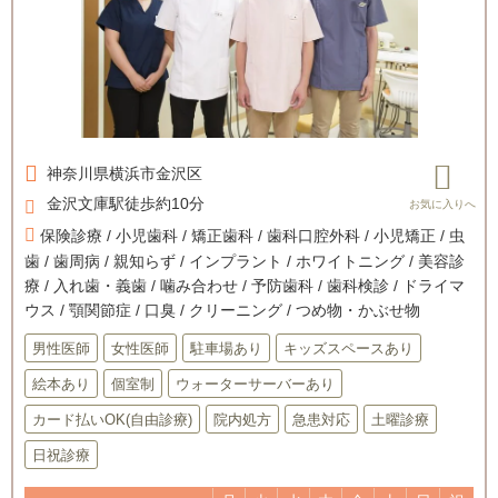
神奈川県
横浜市金沢区
金沢文庫駅徒歩約10分
保険診療 / 小児歯科 / 矯正歯科 / 歯科口腔外科 / 小児矯正 / 虫
歯 / 歯周病 / 親知らず / インプラント / ホワイトニング / 美容診
療 / 入れ歯・義歯 / 噛み合わせ / 予防歯科 / 歯科検診 / ドライマ
ウス / 顎関節症 / 口臭 / クリーニング / つめ物・かぶせ物
男性医師
女性医師
駐車場あり
キッズスペースあり
絵本あり
個室制
ウォーターサーバーあり
カード払いOK(自由診療)
院内処方
急患対応
土曜診療
日祝診療