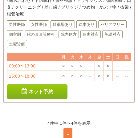
/ 噛み合わせ / 予防歯科 / 歯科検診 / ドライマウス / 顎関節症 / 口
臭 / クリーニング / 差し歯 / ブリッジ / つめ物・かぶせ物 / 抜歯 /
根管治療
男性医師
女性医師
駐車場あり
絵本あり
バリアフリー
個室制
靴のまま診療可
院内処方
急患対応
英語対応
土曜診療
月
火
水
木
金
土
日
祝
○
○
○
--
○
○
--
--
09:00〜13:00
○
○
○
--
○
○
--
--
15:00〜18:00
ネット予約
4件中 1件〜4件を表示
1