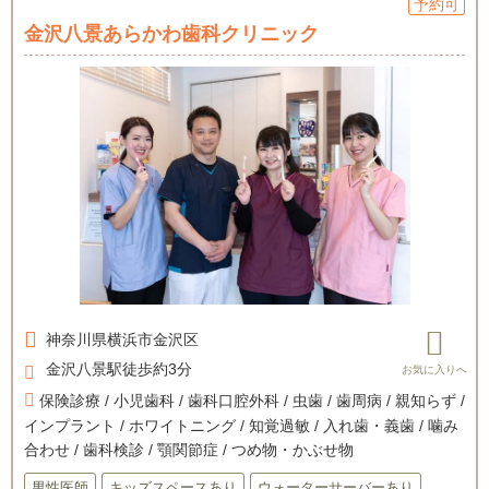
予約可
金沢八景あらかわ歯科クリニック
神奈川県
横浜市金沢区
金沢八景駅徒歩約3分
保険診療 / 小児歯科 / 歯科口腔外科 / 虫歯 / 歯周病 / 親知らず /
インプラント / ホワイトニング / 知覚過敏 / 入れ歯・義歯 / 噛み
合わせ / 歯科検診 / 顎関節症 / つめ物・かぶせ物
男性医師
キッズスペースあり
ウォーターサーバーあり