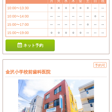
月
火
水
木
金
土
日
祝
○
○
○
○
○
○
--
--
10:00〜13:30
--
--
--
--
--
--
○
--
10:00〜14:00
--
--
--
--
--
○
--
--
15:00〜17:00
○
○
○
○
○
--
--
--
15:00〜19:00
ネット予約
予約可
金沢小学校前歯科医院