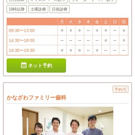
19時以降
土曜診療
日祝診療
月
火
水
木
金
土
日
祝
○
○
○
--
○
○
--
○
09:30〜13:00
--
--
--
--
--
○
--
○
14:30〜18:00
○
○
○
--
○
--
--
--
14:30〜19:30
ネット予約
予約可
かなざわファミリー歯科