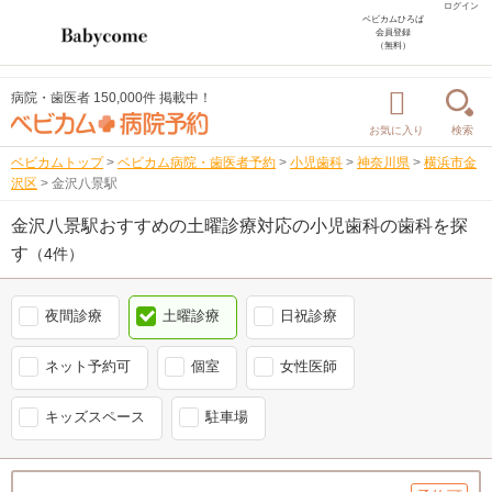
ログイン
ベビカムひろば
会員登録
（無料）
病院・歯医者 150,000件 掲載中！
お気に入り
検索
ベビカムトップ
>
ベビカム病院・歯医者予約
>
小児歯科
>
神奈川県
>
横浜市金
沢区
>
金沢八景駅
金沢八景駅おすすめの土曜診療対応の小児歯科の歯科を探
す
（4件）
夜間診療
土曜診療
日祝診療
ネット予約可
個室
女性医師
キッズスペース
駐車場