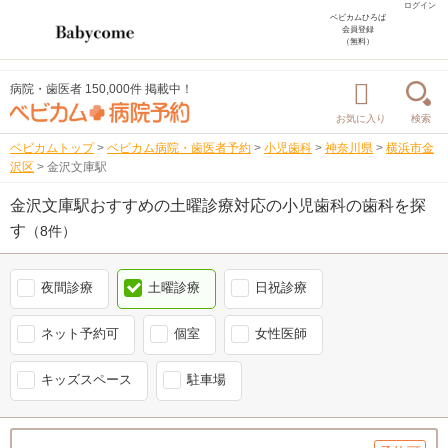
ログイン
ベビカムひろば
会員登録
（無料）
病院・歯医者 150,000件 掲載中！
お気に入り
検索
ベビカムトップ
>
ベビカム病院・歯医者予約
>
小児歯科
>
神奈川県
>
横浜市金
沢区
>
金沢文庫駅
金沢文庫駅おすすめの土曜診療対応の小児歯科の歯科を探
す
（8件）
夜間診療
土曜診療
日祝診療
ネット予約可
個室
女性医師
キッズスペース
駐車場