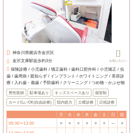
神奈川県
横浜市金沢区
金沢文庫駅徒歩約3分
保険診療 / 小児歯科 / 矯正歯科 / 歯科口腔外科 / 小児矯正 / 虫
歯 / 歯周病 / 親知らず / インプラント / ホワイトニング / 美容診
療 / 入れ歯・義歯 / 予防歯科 / クリーニング / つめ物・かぶせ物
男性医師
駐車場あり
キッズスペースあり
個室制
カード払いOK(自由診療)
院内処方
土曜診療
日祝診療
月
火
水
木
金
土
日
祝
○
○
○
○
○
○
--
○
09:30〜13:00
--
--
--
--
--
--
--
○