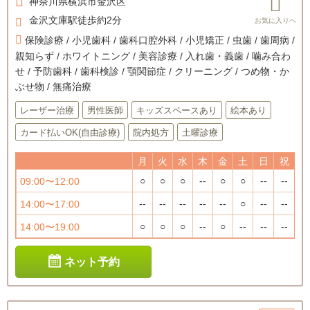
神奈川県
横浜市金沢区
金沢文庫駅徒歩約2分
保険診療 / 小児歯科 / 歯科口腔外科 / 小児矯正 / 虫歯 / 歯周病 /
親知らず / ホワイトニング / 美容診療 / 入れ歯・義歯 / 噛み合わ
せ / 予防歯科 / 歯科検診 / 顎関節症 / クリーニング / つめ物・か
ぶせ物 / 無痛治療
レーザー治療
男性医師
キッズスペースあり
絵本あり
カード払いOK(自由診療)
院内処方
土曜診療
月
火
水
木
金
土
日
祝
○
○
○
--
○
○
--
--
09:00〜12:00
--
--
--
--
--
○
--
--
14:00〜17:00
○
○
○
--
○
--
--
--
14:00〜19:00
ネット予約