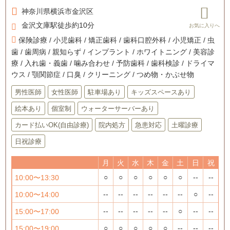
神奈川県
横浜市金沢区
金沢文庫駅徒歩約10分
保険診療 / 小児歯科 / 矯正歯科 / 歯科口腔外科 / 小児矯正 / 虫
歯 / 歯周病 / 親知らず / インプラント / ホワイトニング / 美容診
療 / 入れ歯・義歯 / 噛み合わせ / 予防歯科 / 歯科検診 / ドライマ
ウス / 顎関節症 / 口臭 / クリーニング / つめ物・かぶせ物
男性医師
女性医師
駐車場あり
キッズスペースあり
絵本あり
個室制
ウォーターサーバーあり
カード払いOK(自由診療)
院内処方
急患対応
土曜診療
日祝診療
月
火
水
木
金
土
日
祝
○
○
○
○
○
○
--
--
10:00〜13:30
--
--
--
--
--
--
○
--
10:00〜14:00
--
--
--
--
--
○
--
--
15:00〜17:00
○
○
○
○
○
--
--
--
15:00〜19:00