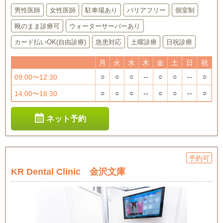
男性医師
女性医師
駐車場あり
バリアフリー
個室制
靴のまま診療可
ウォーターサーバーあり
カード払いOK(自由診療)
急患対応
土曜診療
日祝診療
月
火
水
木
金
土
日
祝
○
○
○
--
○
○
--
○
09:00〜12:30
○
○
○
--
○
○
--
○
14:00〜18:30
ネット予約
予約可
KR Dental Clinic 金沢文庫