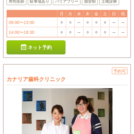
男性医師
駐車場あり
バリアフリー
個室制
土曜診療
月
火
水
木
金
土
日
祝
○
○
--
○
○
○
--
--
09:00〜13:00
○
○
--
○
○
○
--
--
14:00〜18:30
ネット予約
予約可
カナリア歯科クリニック