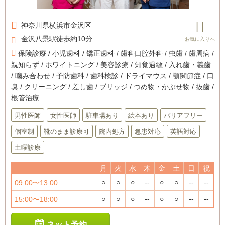
神奈川県
横浜市金沢区
金沢八景駅徒歩約10分
保険診療 / 小児歯科 / 矯正歯科 / 歯科口腔外科 / 虫歯 / 歯周病 /
親知らず / ホワイトニング / 美容診療 / 知覚過敏 / 入れ歯・義歯
/ 噛み合わせ / 予防歯科 / 歯科検診 / ドライマウス / 顎関節症 / 口
臭 / クリーニング / 差し歯 / ブリッジ / つめ物・かぶせ物 / 抜歯 /
根管治療
男性医師
女性医師
駐車場あり
絵本あり
バリアフリー
個室制
靴のまま診療可
院内処方
急患対応
英語対応
土曜診療
月
火
水
木
金
土
日
祝
○
○
○
--
○
○
--
--
09:00〜13:00
○
○
○
--
○
○
--
--
15:00〜18:00
ネット予約