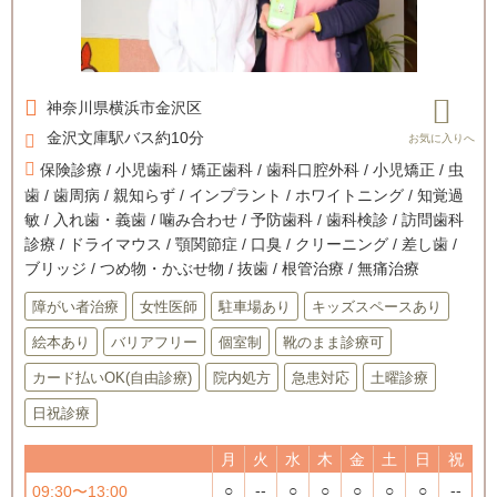
神奈川県
横浜市金沢区
金沢文庫駅バス約10分
保険診療 / 小児歯科 / 矯正歯科 / 歯科口腔外科 / 小児矯正 / 虫
歯 / 歯周病 / 親知らず / インプラント / ホワイトニング / 知覚過
敏 / 入れ歯・義歯 / 噛み合わせ / 予防歯科 / 歯科検診 / 訪問歯科
診療 / ドライマウス / 顎関節症 / 口臭 / クリーニング / 差し歯 /
ブリッジ / つめ物・かぶせ物 / 抜歯 / 根管治療 / 無痛治療
障がい者治療
女性医師
駐車場あり
キッズスペースあり
絵本あり
バリアフリー
個室制
靴のまま診療可
カード払いOK(自由診療)
院内処方
急患対応
土曜診療
日祝診療
月
火
水
木
金
土
日
祝
○
--
○
○
○
○
○
--
09:30〜13:00