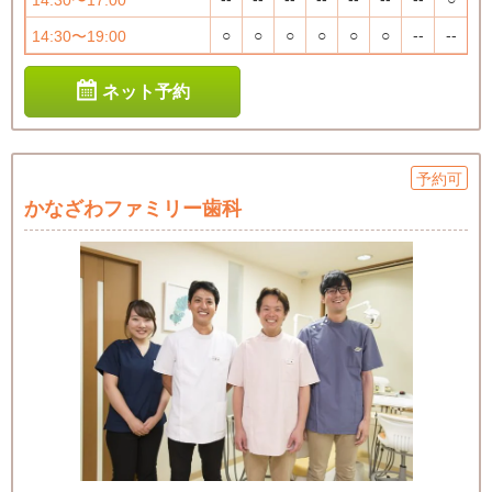
14:30〜17:00
○
○
○
○
○
○
--
--
14:30〜19:00
ネット予約
予約可
かなざわファミリー歯科