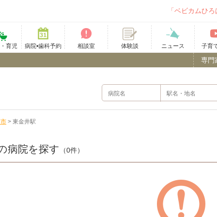
「ベビカムひろ
て・育児
病院•歯科予約
相談室
ニュース
子育
体験談
専門
形市
>
東金井駅
の病院を探す
（0件）