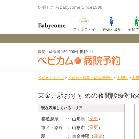
妊娠したらBabycome Since1998
コミュニティ
妊娠・出産
子育
病院・歯医者 150,000件 掲載中！
ベビカムトップ
>
ベビカム病院・歯医者予約
>
山形県
>
山
東金井駅おすすめの夜間診療対応
現在表示しているエリア
変更
都道府県
山形県（
）
変更
市区・路線
山形市（
）
変更
駅
東金井駅（
）