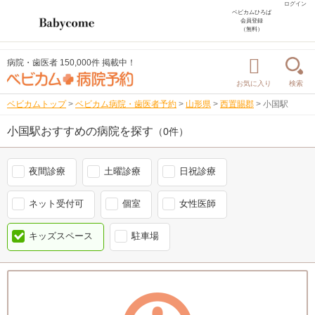
ログイン
ベビカムひろば
会員登録
（無料）
病院・歯医者 150,000件 掲載中！
お気に入り
検索
ベビカムトップ
>
ベビカム病院・歯医者予約
>
山形県
>
西置賜郡
>
小国駅
小国駅おすすめの病院を探す
（0件）
夜間診療
土曜診療
日祝診療
ネット受付可
個室
女性医師
キッズスペース
駐車場