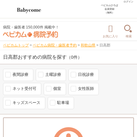
ログイン
ベビカムひろば
会員登録
（無料）
病院・歯医者 150,000件 掲載中！
お気に入り
検索
ベビカムトップ
>
ベビカム病院・歯医者予約
>
和歌山県
>
日高郡
日高郡おすすめの病院を探す
（0件）
夜間診療
土曜診療
日祝診療
ネット受付可
個室
女性医師
キッズスペース
駐車場