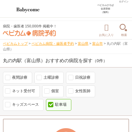
ログイン
ベビカムひろば
会員登録
（無料）
病院・歯医者 150,000件 掲載中！
お気に入り
検索
ベビカムトップ
>
ベビカム病院・歯医者予約
>
富山県
>
富山市
>
丸の内駅（富
山県）
丸の内駅（富山県）おすすめの病院を探す
（0件）
夜間診療
土曜診療
日祝診療
ネット受付可
個室
女性医師
キッズスペース
駐車場