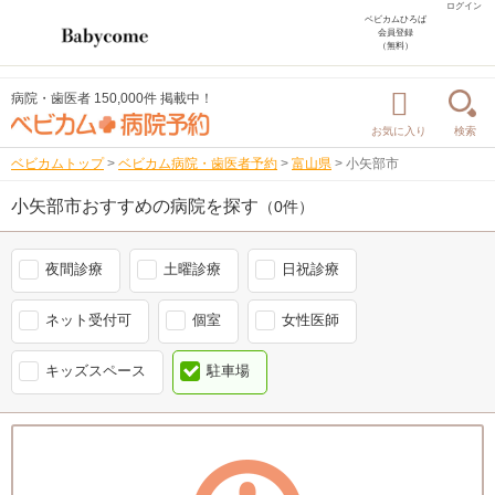
ログイン
ベビカムひろば
会員登録
（無料）
病院・歯医者 150,000件 掲載中！
お気に入り
検索
ベビカムトップ
>
ベビカム病院・歯医者予約
>
富山県
>
小矢部市
小矢部市おすすめの病院を探す
（0件）
夜間診療
土曜診療
日祝診療
ネット受付可
個室
女性医師
キッズスペース
駐車場