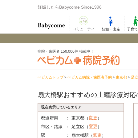
妊娠したらBabycome Since1998
コミュニティ
妊娠・出産
子育
病院・歯医者 150,000件 掲載中！
ベビカムトップ
>
ベビカム病院・歯医者予約
>
東京都
>
足
扇大橋駅おすすめの土曜診療対応
現在表示しているエリア
変更
都道府県
東京都（
）
変更
市区・路線
足立区（
）
変更
駅
扇大橋駅（
）