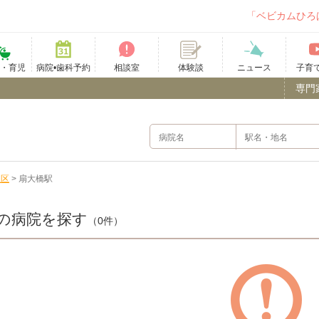
「ベビカムひろ
て・育児
病院•歯科予約
相談室
ニュース
子育
体験談
専門
立区
>
扇大橋駅
の病院を探す
（0件）