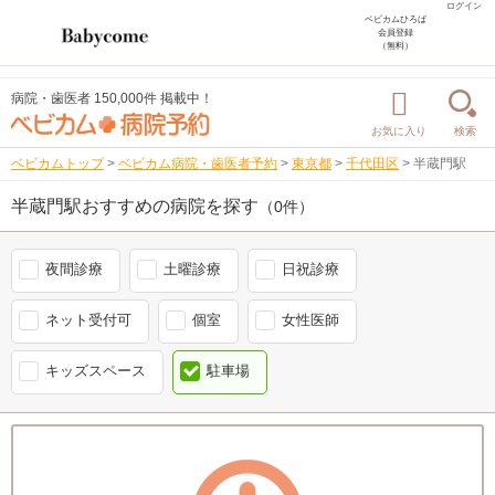
ログイン
ベビカムひろば
会員登録
（無料）
病院・歯医者 150,000件 掲載中！
お気に入り
検索
ベビカムトップ
>
ベビカム病院・歯医者予約
>
東京都
>
千代田区
>
半蔵門駅
半蔵門駅おすすめの病院を探す
（0件）
夜間診療
土曜診療
日祝診療
ネット受付可
個室
女性医師
キッズスペース
駐車場