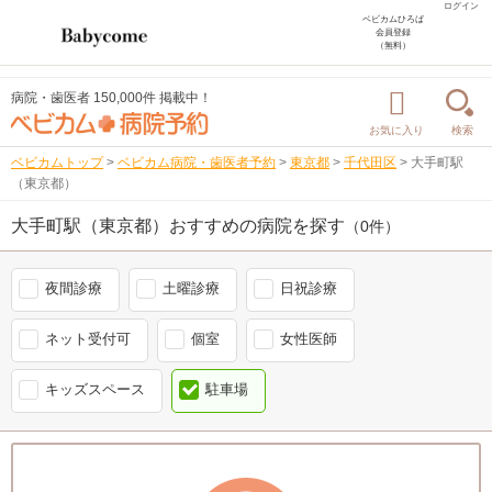
ログイン
ベビカムひろば
会員登録
（無料）
病院・歯医者 150,000件 掲載中！
お気に入り
検索
ベビカムトップ
>
ベビカム病院・歯医者予約
>
東京都
>
千代田区
>
大手町駅
（東京都）
大手町駅（東京都）おすすめの病院を探す
（0件）
夜間診療
土曜診療
日祝診療
ネット受付可
個室
女性医師
キッズスペース
駐車場