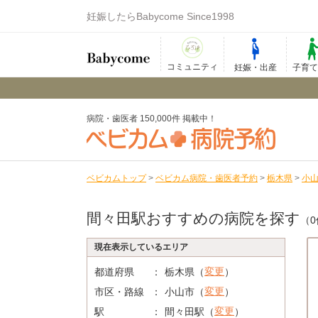
妊娠したらBabycome Since1998
コミュニティ
妊娠・出産
子育
病院・歯医者 150,000件 掲載中！
ベビカムトップ
>
ベビカム病院・歯医者予約
>
栃木県
>
小
間々田駅おすすめの病院を探す
（0
現在表示しているエリア
変更
都道府県
栃木県（
）
変更
市区・路線
小山市（
）
変更
駅
間々田駅（
）