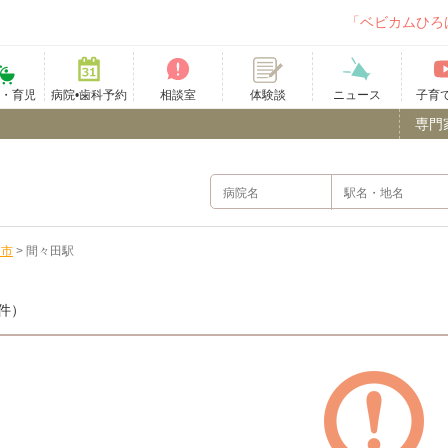
「ベビカムひろ
て・育児
病院•歯科予約
相談室
ニュース
子育
体験談
専門
山市
>
間々田駅
件）