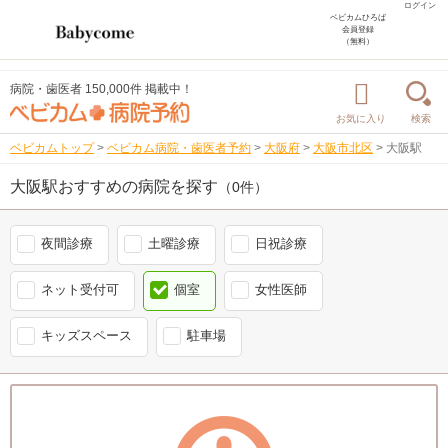
ログイン
ベビカムひろば
会員登録
（無料）
病院・歯医者 150,000件 掲載中！
お気に入り
検索
ベビカムトップ
>
ベビカム病院・歯医者予約
>
大阪府
>
大阪市北区
>
大阪駅
大阪駅おすすめの病院を探す
（0件）
夜間診療
土曜診療
日祝診療
ネット受付可
個室
女性医師
キッズスペース
駐車場