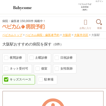
ログイン
ベビカムひろば
会員登録
（無料）
病院・歯医者 150,000件 掲載中！
お気に入り
検索
ベビカムトップ
>
ベビカム病院・歯医者予約
>
大阪府
>
大阪市北区
>
大阪駅
大阪駅おすすめの病院を探す
（0件）
夜間診療
土曜診療
日祝診療
ネット受付可
個室
女性医師
キッズスペース
駐車場