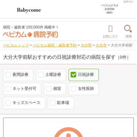
ログイン
ベビカムひろば
会員登録
（無料）
病院・歯医者 150,000件 掲載中！
お気に入り
検索
ベビカムトップ
>
ベビカム病院・歯医者予約
>
大分県
>
大分市
>
大分大学前駅
大分大学前駅おすすめの日祝診療対応の病院を探す
（0件）
夜間診療
土曜診療
日祝診療
ネット受付可
個室
女性医師
キッズスペース
駐車場