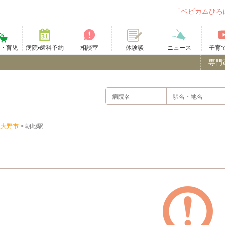
「ベビカムひろ
て・育児
病院•歯科予約
相談室
ニュース
子育
体験談
専門
後大野市
>
朝地駅
）