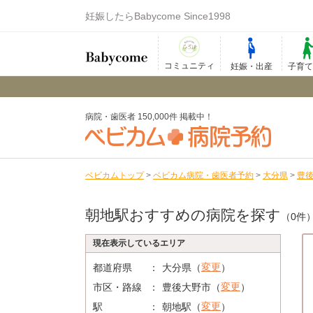
妊娠したらBabycome Since1998
コミュニティ
妊娠・出産
子育
病院・歯医者 150,000件 掲載中！
ベビカムトップ
>
ベビカム病院・歯医者予約
>
大分県
>
豊
朝地駅おすすめの病院を探す
（0件
現在表示しているエリア
変更
都道府県
大分県（
）
変更
市区・路線
豊後大野市（
）
変更
駅
朝地駅（
）