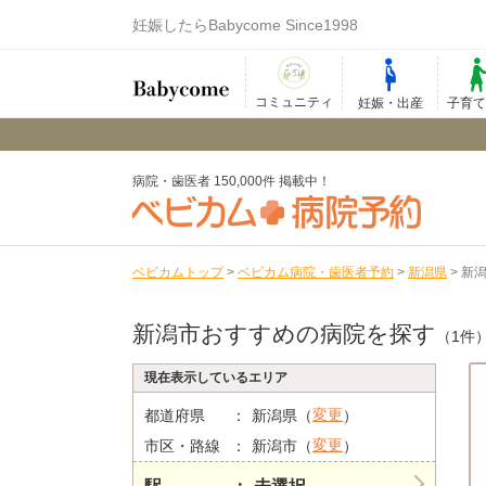
妊娠したらBabycome Since1998
コミュニティ
妊娠・出産
子育
病院・歯医者 150,000件 掲載中！
ベビカムトップ
>
ベビカム病院・歯医者予約
>
新潟県
>
新
新潟市おすすめの病院を探す
（1件
現在表示しているエリア
変更
都道府県
新潟県（
）
変更
市区・路線
新潟市（
）