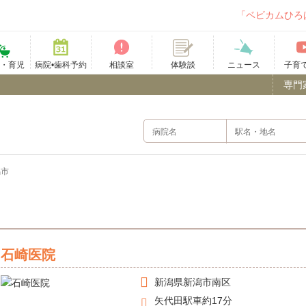
「ベビカムひろ
て・育児
病院•歯科予約
相談室
ニュース
子育
体験談
専門
潟市
）
石崎医院
新潟県
新潟市南区
矢代田駅車約17分