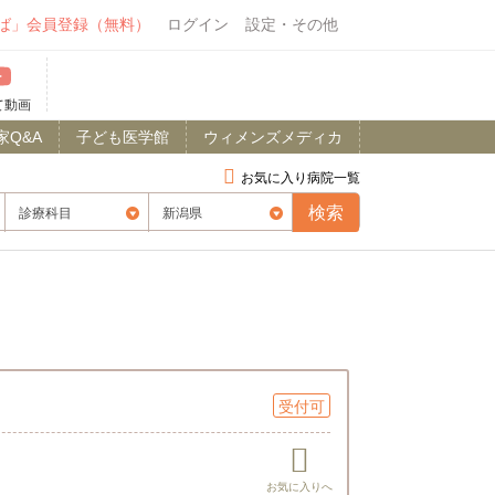
ば」会員登録（無料）
ログイン
設定・その他
て動画
家Q&A
子ども医学館
ウィメンズメディカ
お気に入り病院一覧
受付可