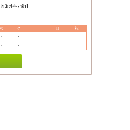
/ 整形外科 / 歯科
木
金
土
日
祝
○
○
○
--
--
○
○
--
--
--