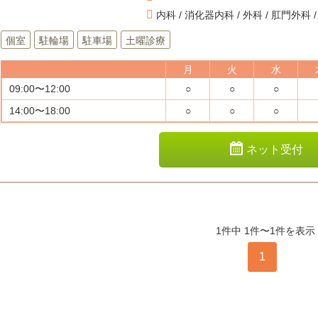
内科 / 消化器内科 / 外科 / 肛門外科 
個室
駐輪場
駐車場
土曜診療
月
火
水
09:00〜12:00
○
○
○
14:00〜18:00
○
○
○
ネット受付
1件中 1件〜1件を表示
1