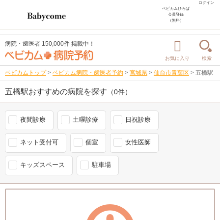
ログイン
ベビカムひろば
会員登録
（無料）
病院・歯医者 150,000件 掲載中！
お気に入り
検索
ベビカムトップ
>
ベビカム病院・歯医者予約
>
宮城県
>
仙台市青葉区
>
五橋駅
五橋駅おすすめの病院を探す
（0件）
夜間診療
土曜診療
日祝診療
ネット受付可
個室
女性医師
キッズスペース
駐車場