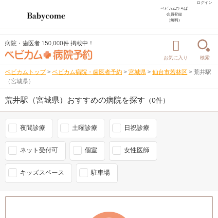
ログイン
ベビカムひろば
会員登録
（無料）
病院・歯医者 150,000件 掲載中！
お気に入り
検索
ベビカムトップ
>
ベビカム病院・歯医者予約
>
宮城県
>
仙台市若林区
>
荒井駅
（宮城県）
荒井駅（宮城県）おすすめの病院を探す
（0件）
夜間診療
土曜診療
日祝診療
ネット受付可
個室
女性医師
キッズスペース
駐車場