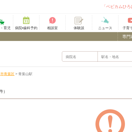
「ベビカムひろ
て・育児
病院•歯科予約
相談室
ニュース
子育
体験談
専門
台市青葉区
>
青葉山駅
件）