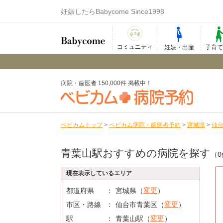
妊娠したらBabycome Since1998
コミュニティ
妊娠・出産
子育
病院・歯医者 150,000件 掲載中！
ベビカムトップ
>
ベビカム病院・歯医者予約
>
宮城県
>
仙
青葉山駅おすすめの病院を探す
（0
現在表示しているエリア
変更
都道府県
宮城県（
）
変更
市区・路線
仙台市青葉区（
）
変更
駅
青葉山駅（
）