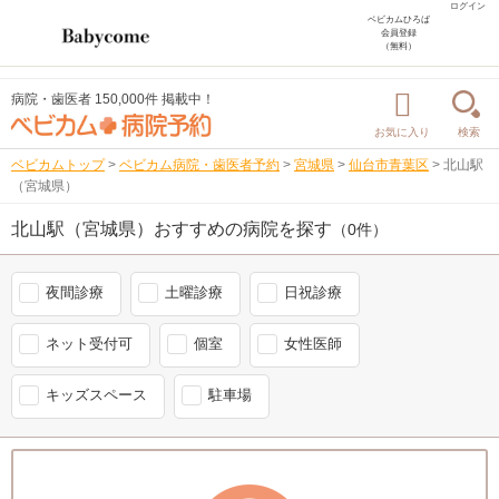
ログイン
ベビカムひろば
会員登録
（無料）
病院・歯医者 150,000件 掲載中！
お気に入り
検索
ベビカムトップ
>
ベビカム病院・歯医者予約
>
宮城県
>
仙台市青葉区
>
北山駅
（宮城県）
北山駅（宮城県）おすすめの病院を探す
（0件）
夜間診療
土曜診療
日祝診療
ネット受付可
個室
女性医師
キッズスペース
駐車場