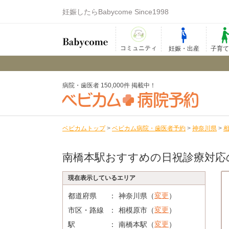
妊娠したらBabycome Since1998
コミュニティ
妊娠・出産
子育
病院・歯医者 150,000件 掲載中！
ベビカムトップ
>
ベビカム病院・歯医者予約
>
神奈川県
>
南橋本駅おすすめの日祝診療対応
現在表示しているエリア
変更
都道府県
神奈川県（
）
変更
市区・路線
相模原市（
）
変更
駅
南橋本駅（
）