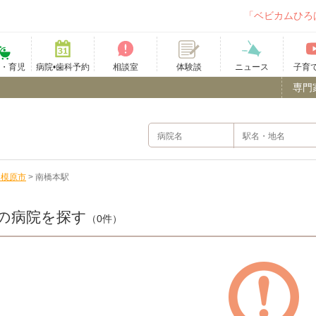
「ベビカムひろ
て・育児
病院•歯科予約
相談室
ニュース
子育
体験談
専門
相模原市
>
南橋本駅
の病院を探す
（0件）