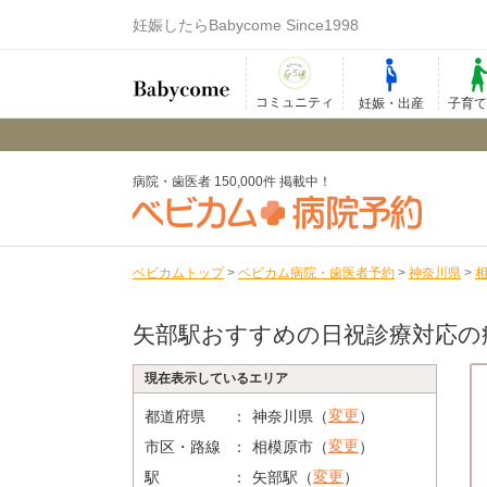
妊娠したらBabycome Since1998
コミュニティ
妊娠・出産
子育
病院・歯医者 150,000件 掲載中！
ベビカムトップ
>
ベビカム病院・歯医者予約
>
神奈川県
>
矢部駅おすすめの日祝診療対応の
現在表示しているエリア
変更
都道府県
神奈川県（
）
変更
市区・路線
相模原市（
）
変更
駅
矢部駅（
）