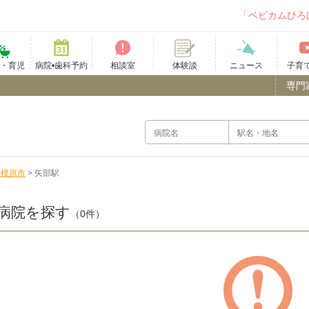
「ベビカムひろ
て・育児
病院•歯科予約
相談室
ニュース
子育
体験談
専門
相模原市
>
矢部駅
病院を探す
（0件）