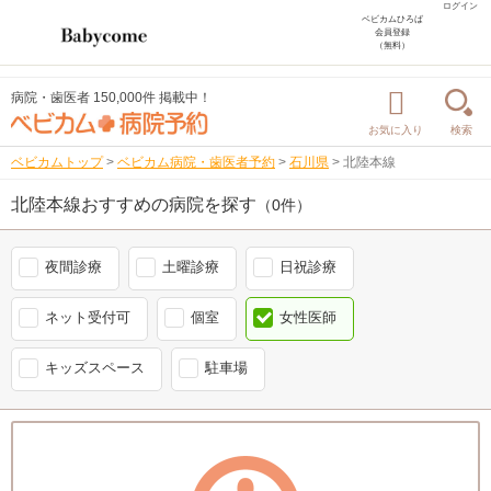
ログイン
ベビカムひろば
会員登録
（無料）
病院・歯医者 150,000件 掲載中！
お気に入り
検索
ベビカムトップ
>
ベビカム病院・歯医者予約
>
石川県
>
北陸本線
北陸本線おすすめの病院を探す
（0件）
夜間診療
土曜診療
日祝診療
ネット受付可
個室
女性医師
キッズスペース
駐車場