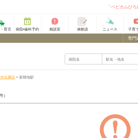
「ベビカムひろ
て・育児
病院•歯科予約
相談室
ニュース
子育
体験談
専門
戸市兵庫区
>
新開地駅
件）