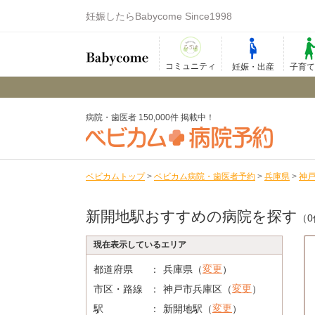
妊娠したらBabycome Since1998
コミュニティ
妊娠・出産
子育
病院・歯医者 150,000件 掲載中！
ベビカムトップ
>
ベビカム病院・歯医者予約
>
兵庫県
>
神
新開地駅おすすめの病院を探す
（0
現在表示しているエリア
変更
都道府県
兵庫県（
）
変更
市区・路線
神戸市兵庫区（
）
変更
駅
新開地駅（
）