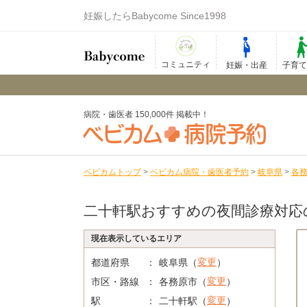
妊娠したらBabycome Since1998
コミュニティ
妊娠・出産
子育
病院・歯医者 150,000件 掲載中！
ベビカムトップ
>
ベビカム病院・歯医者予約
>
岐阜県
>
各
二十軒駅おすすめの夜間診療対応
現在表示しているエリア
変更
都道府県
岐阜県（
）
変更
市区・路線
各務原市（
）
変更
駅
二十軒駅（
）