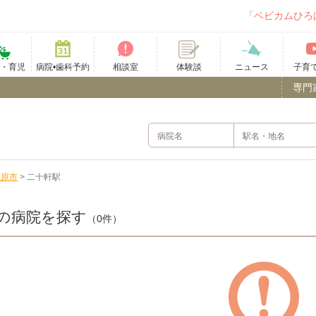
「ベビカムひろ
て・育児
病院•歯科予約
相談室
ニュース
子育
体験談
専門
務原市
>
二十軒駅
の病院を探す
（0件）