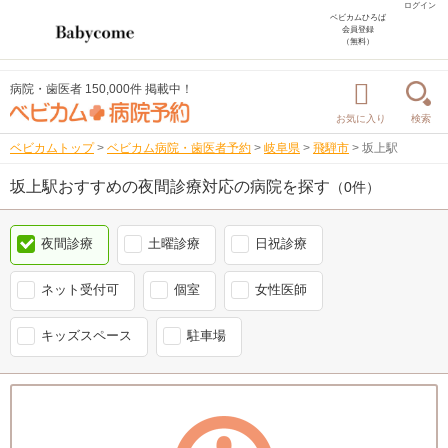
ログイン
ベビカムひろば
会員登録
（無料）
病院・歯医者 150,000件 掲載中！
お気に入り
検索
ベビカムトップ
>
ベビカム病院・歯医者予約
>
岐阜県
>
飛騨市
>
坂上駅
坂上駅おすすめの夜間診療対応の病院を探す
（0件）
夜間診療
土曜診療
日祝診療
ネット受付可
個室
女性医師
キッズスペース
駐車場