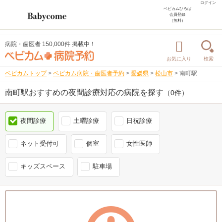
ログイン
ベビカムひろば
会員登録
（無料）
病院・歯医者 150,000件 掲載中！
お気に入り
検索
ベビカムトップ
>
ベビカム病院・歯医者予約
>
愛媛県
>
松山市
>
南町駅
南町駅おすすめの夜間診療対応の病院を探す
（0件）
夜間診療
土曜診療
日祝診療
ネット受付可
個室
女性医師
キッズスペース
駐車場