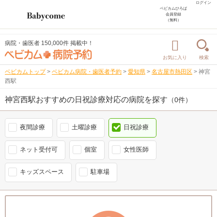
ログイン
ベビカムひろば
会員登録
（無料）
病院・歯医者 150,000件 掲載中！
お気に入り
検索
ベビカムトップ
>
ベビカム病院・歯医者予約
>
愛知県
>
名古屋市熱田区
>
神宮
西駅
神宮西駅おすすめの日祝診療対応の病院を探す
（0件）
夜間診療
土曜診療
日祝診療
ネット受付可
個室
女性医師
キッズスペース
駐車場