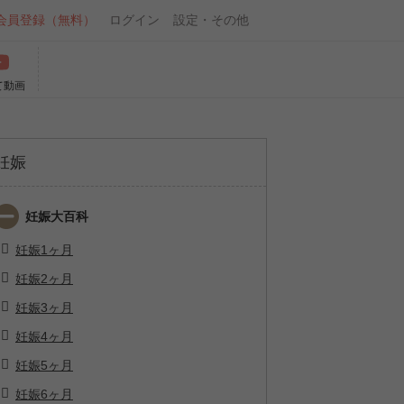
会員登録（無料）
ログイン
設定・その他
て動画
妊娠
妊娠大百科
妊娠1ヶ月
妊娠2ヶ月
妊娠3ヶ月
妊娠4ヶ月
妊娠5ヶ月
妊娠6ヶ月