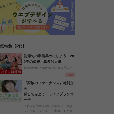
気特集【PR】
初節句の準備早めにしよう 28
0年の伝統 真多呂人形
初節句の雛人形は伝統の真多呂人形
『家族のファイナンス』特別企
画
試してみよう！ライフプランコ
ーチ
これからの将来設計の参考に！家計
シミュレーターで、ご家庭にあわせ