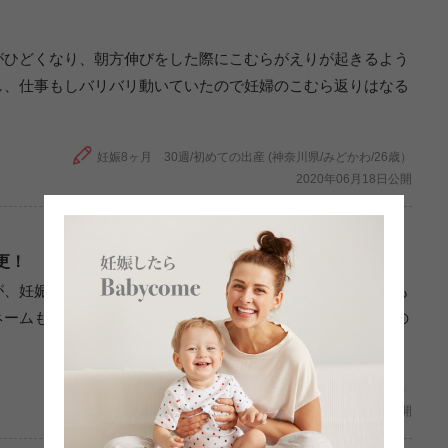
がひどくなり、朝方伸びをした際にこむらがえりが起きるよう
し、仕事もしバリバリ動いていたので妊婦のこむら返りはなる
妊娠8ヶ月 30週/初めての出産 (神奈川県/みどかわ/26歳）
2020年06月18日公開
更！
が、妊娠中夫と遊びに行った時に、お店の名前でピンとくるも
ネームもそれで呼んでいます。顔をみて名前を呼んであげるの
妊娠8ヶ月/初めての出産 (山口県/みきななななな /29歳）
2020年06月13日公開