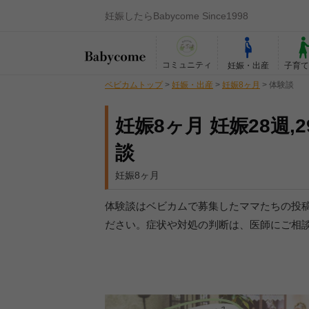
妊娠したらBabycome Since1998
コミュニティ
妊娠・出産
子育
ベビカムトップ
>
妊娠・出産
>
妊娠8ヶ月
>
体験談
妊娠8ヶ月 妊娠28週,2
談
妊娠8ヶ月
体験談はベビカムで募集したママたちの投
ださい。症状や対処の判断は、医師にご相