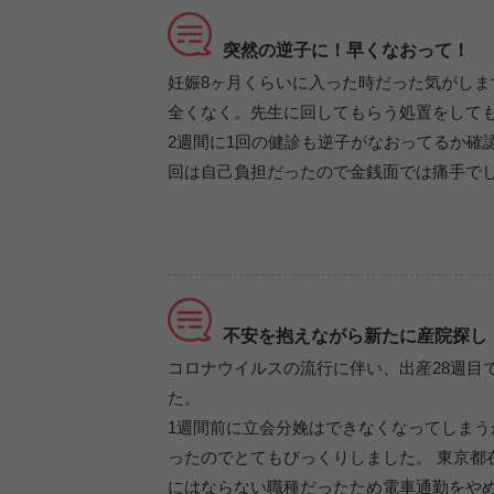
突然の逆子に！早くなおって！
妊娠8ヶ月くらいに入った時だった気がしま
全くなく。先生に回してもらう処置をしても
2週間に1回の健診も逆子がなおってるか確
回は自己負担だったので金銭面では痛手で
不安を抱えながら新たに産院探し
コロナウイルスの流行に伴い、出産28週目
た。
1週間前に立会分娩はできなくなってしま
ったのでとてもびっくりしました。 東京都
にはならない職種だったため電車通勤をや