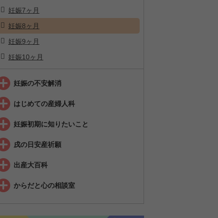
妊娠7ヶ月
妊娠8ヶ月
妊娠9ヶ月
妊娠10ヶ月
妊娠の不安解消
はじめての産婦人科
妊娠初期に知りたいこと
戌の日安産祈願
出産大百科
からだと心の相談室