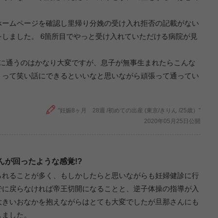
ホームページを確認し里帰り分娩の受け入れ拒否の記載がない
しました。 6箇所目でやっと受け入れていただける病院が見
診に通うのはかなり大変ですが、息子が無事生まれたらこんな
！って笑い話にできるといいなと思いながら頑張って通ってい
"妊娠8ヶ月 28週 /初めての出産 (東京/きりん /25歳）"
2020年05月25日公開
が回ったような感覚!?
られることが多く、もしかしたらと思いながらも妊婦健診に行
でに戻らなければ帝王切開になることと、逆子体操の指導が入
大きいおなかを抱えながらはとても大変でしたが旦那さんにも
しました。