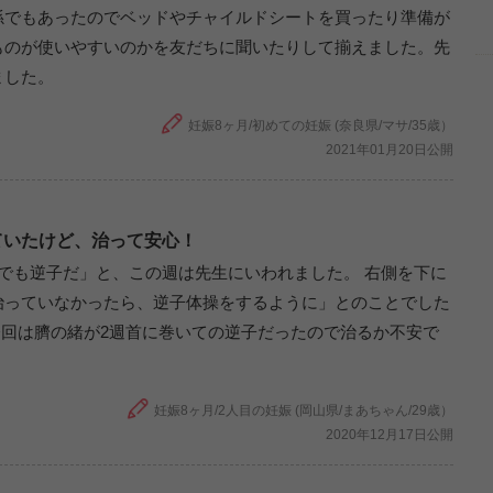
孫でもあったのでベッドやチャイルドシートを買ったり準備が
ものが使いやすいのかを友だちに聞いたりして揃えました。先
ました。
妊娠8ヶ月/初めての妊娠 (奈良県/マサ/35歳）
2021年01月20日公開
ていたけど、治って安心！
でも逆子だ」と、この週は先生にいわれました。 右側を下に
治っていなかったら、逆子体操をするように」とのことでした
今回は臍の緒が2週首に巻いての逆子だったので治るか不安で
妊娠8ヶ月/2人目の妊娠 (岡山県/まあちゃん/29歳）
2020年12月17日公開