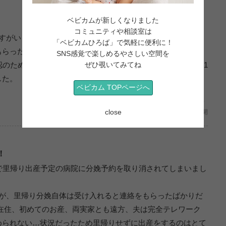
ベビカムが新しくなりました
コミュニティや相談室は
すがいきなり逆子に･･･ 逆子体操をしたりしても戻る気配は
「ベビカムひろば」で気軽に便利に！
らったのですがこちらも効果なく･･･ 。
SNS感覚で楽しめるやさしい空間を
認のため1週間に1回に。エコーが見れるのは嬉しいけど2回に1
ぜひ覗いてみてね
した。
ベビカム TOPページへ
妊娠8ヶ月/初めての出産 (長野県/tm /30歳）
close
2020年06月11日公開
！
で里帰り出産予定の病院に分娩予約を取り消されてしまいまし
うが、里帰り分娩自体は受け入れると連絡をもらったばかりだ
在住、初めてのお産、両実家とも遠方、夫は完全テレワーク
められない…状況だったため里帰りせずに出産をするのはとて