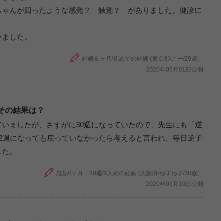
ちゃんが回ったような感覚？ 触覚？ がありました。健診に
。
いました。
妊娠８ヶ月/初めての妊娠 (東京都/こー/29歳）
2020年05月01日公開
その結果は？
いましたが、さすがに30週になっていたので、先生にも「逆
2週になっても戻っていなかったら考えると言われ、毎日逆子
した。
妊娠8ヶ月 30週/2人めの妊娠 (大阪府/ねすねす/30歳）
2020年03月19日公開