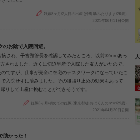
妊娠8ヶ月/2人目の出産 (沖縄県/ふたりまま/29歳）
2021年06月11日公開
クのお陰で入院回避。
指摘され、子宮頸管長を確認してみたところ、以前32mmあっ
人
処方されました。近くに切迫早産で入院した友人がいたので、
たのですが、仕事が完全に在宅のデスクワークになっていたこ
とで入院せずに済みました。その後張り止めの効果もあって
に里帰りして出産に挑むことができそうです。
妊娠8ヶ月/初めての妊娠 (東京都/あおばくんのママ/29歳）
2021年04月20日公開
で助かった！