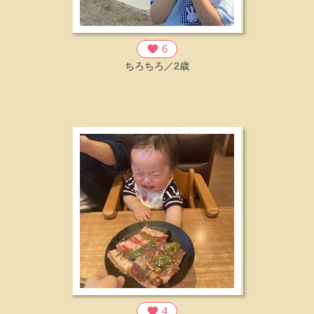
favorite
6
ちろちろ／2歳
favorite
4