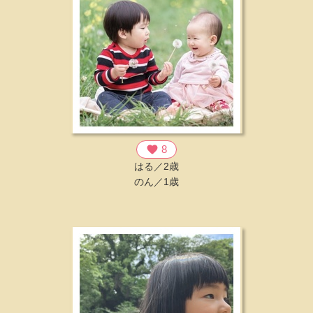
favorite
8
はる／2歳
のん／1歳