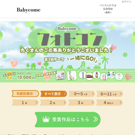
ログイン
ベビカムひろば
会員登録
（無料）