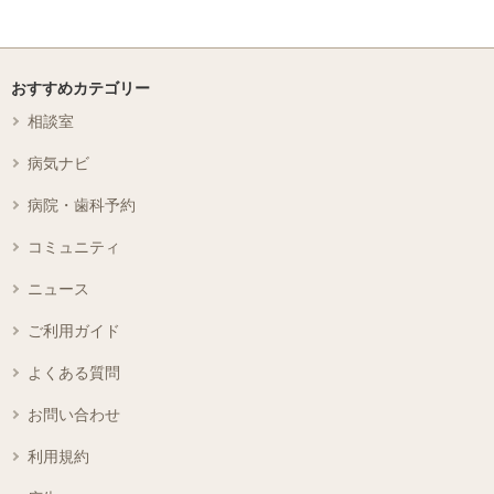
おすすめカテゴリー
相談室
病気ナビ
病院・歯科予約
コミュニティ
ニュース
ご利用ガイド
よくある質問
お問い合わせ
利用規約