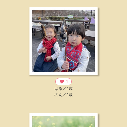
favorite
4
はる／4歳
のん／2歳