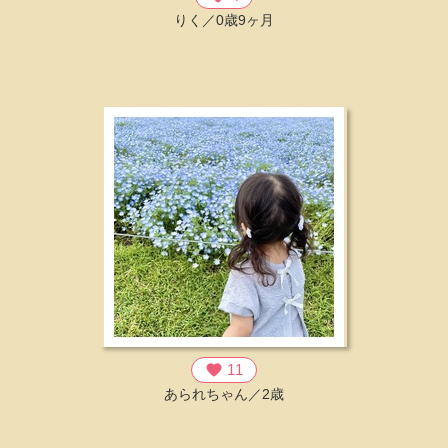
りく／0歳9ヶ月
favorite
11
あられちゃん／2歳