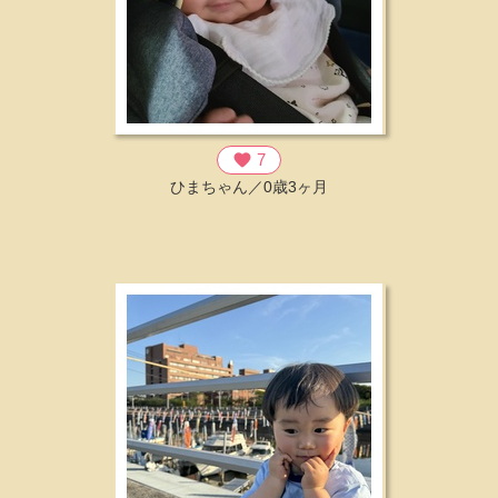
favorite
7
ひまちゃん／0歳3ヶ月