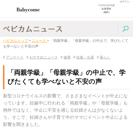
ログイン
ベビカムひろば
会員登録
（無料）
ベビカムトップ
>
ニュース
>
「両親学級」「母親学級」の中止で、学びたくて
も学べないと不安の声
#
アンケート
#
おすすめニュース
#
健康
#
妊娠・出産
#
暮らし
「両親学級」「母親学級」の中止で、学
びたくても学べないと不安の声
新型コロナウイルスの影響で、さまざまなイベントが中止にな
っています。妊娠中に行われる「両親学級」や「母親学級」も
例外ではなく、中止に不安を感じる妊婦さんは少なくないよ
う。そこで、妊婦さんや子育て中のママにイベント中止による
影響を聞きました。