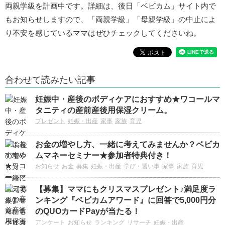
両親学級を計画中です。詳細は、後日「ベビカム」サイト内で
もお知らせしますので、「両親学級」「母親学級」の中止によ
り不安を感じているママはぜひチェックしてくださいね。
合わせて読みたい記事
妊娠中・産後のボディケアにおすすめ★ワコールマ
タニティの産前産後用保湿クリーム。
プレゼント
妊娠・出産
家事
家族
育児
お金の増やし方、一緒に考えてみませんか？ベビカ
ムマネーセミナー★参加者特典付き！
お知らせ
お金
募集
妊娠・出産
学び・習い事
家事
家族
育児
【募集】ママにもクリスマスプレゼント♪満足度ラ
ンキング『ベビカムアワード』に回答で5,000円分
のQUOカードPayが当たる！
アンケート
お知らせ
ランキング
リサーチ
妊娠・出産