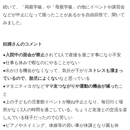
続いて、「両親学級」や「母親学級」の他にイベントや講習会
などが中止になって困ったことがあるかを自由回答で、聞いて
みました。
妊婦さんのコメント
●
入院中の面会が禁止
されて1人で産後を過ごす事になり不安
●仕事も休みで暇なのにやることがない
●出かける機会がなくなって、気分が下がり
ストレスも溜まっ
ているので、胎児によくない
なと思っている
●マタニティヨガなど
ママ友つながりや運動の機会が減った
こ
と
●上の子どもの児童館イベントが概ね中止となり、毎日行く場
所がなく2人の時間を過ごしている。ちょうど友達との交流を楽
しんでいる様子だったので心苦しい
●ピアノやスイミング、体操等の習い事が休講となり園も休