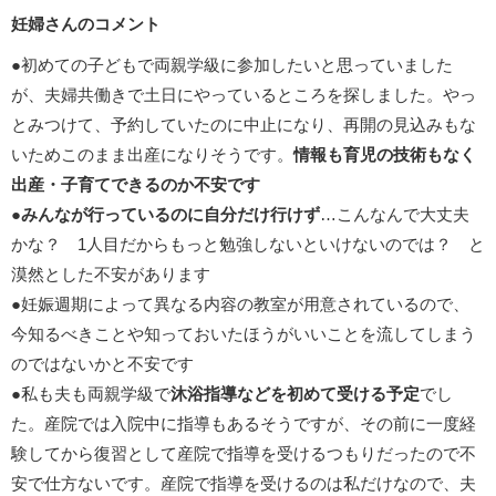
妊婦さんのコメント
●初めての子どもで両親学級に参加したいと思っていました
が、夫婦共働きで土日にやっているところを探しました。やっ
とみつけて、予約していたのに中止になり、再開の見込みもな
いためこのまま出産になりそうです。
情報も育児の技術もなく
出産・子育てできるのか不安です
●
みんなが行っているのに自分だけ行けず
…こんなんで大丈夫
かな？ 1人目だからもっと勉強しないといけないのでは？ と
漠然とした不安があります
●妊娠週期によって異なる内容の教室が用意されているので、
今知るべきことや知っておいたほうがいいことを流してしまう
のではないかと不安です
●私も夫も両親学級で
沐浴指導などを初めて受ける予定
でし
た。産院では入院中に指導もあるそうですが、その前に一度経
験してから復習として産院で指導を受けるつもりだったので不
安で仕方ないです。産院で指導を受けるのは私だけなので、夫