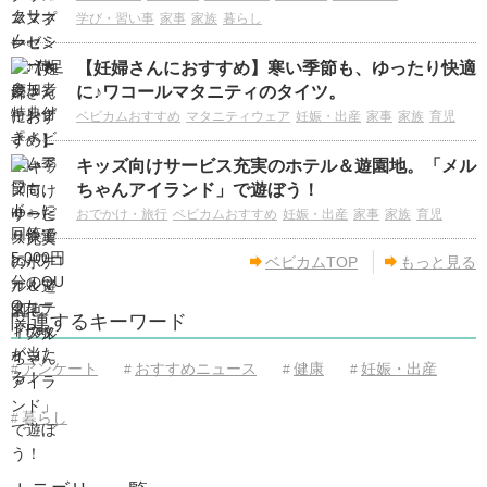
学び・習い事
家事
家族
暮らし
【妊婦さんにおすすめ】寒い季節も、ゆったり快適
に♪ワコールマタニティのタイツ。
ベビカムおすすめ
マタニティウェア
妊娠・出産
家事
家族
育児
キッズ向けサービス充実のホテル＆遊園地。「メル
ちゃんアイランド」で遊ぼう！
おでかけ・旅行
ベビカムおすすめ
妊娠・出産
家事
家族
育児
ベビカムTOP
もっと見る
関連するキーワード
アンケート
おすすめニュース
健康
妊娠・出産
#
#
#
#
暮らし
#