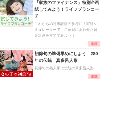
『家族のファイナンス』特別企画
試してみよう！ライフプランコー
チ
これからの将来設計の参考に！家計シ
ミュレーターで、ご家庭にあわせた資
金計画を立ててみよう！
初節句の準備早めにしよう 280
年の伝統 真多呂人形
初節句の雛人形は伝統の真多呂人形