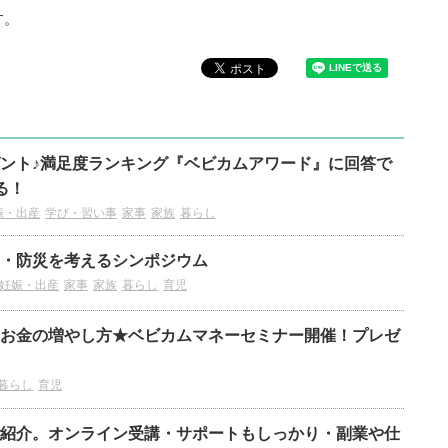
す。
ント♪満足度ランキング『ベビカムアワード』に回答で
る！
娠・出産
学び・習い事
家事
家族
暮らし
・防災を考えるシンポジウム
妊娠・出産
家事
家族
暮らし
育児
お金の増やし方★ベビカムマネーセミナー開催！プレゼ
暮らし
育児
ご紹介。オンライン受講・サポートもしっかり・副業や仕