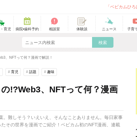
「ベビカムひろ
て・育児
病院•歯科予約
相談室
ニュース
子育
体験談
eb3、NFTって何？漫画で解説！
し
#
育児
#
話題
#
趣味
!?Web3、NFTって何？漫画
う言葉。難しそう？いえいえ、そんなことありません。毎日家事
たその世界を漫画でご紹介！ベビカム初のNFT漫画、連載