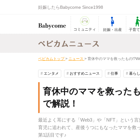
妊娠したらBabycome Since1998
コミュニティ
妊娠・出産
子育
ベビカムトップ
>
ニュース
>
育休中のママを救ったもの!?W
#
エンタメ
#
おすすめニュース
#
仕事
#
暮ら
育休中のママを救ったもの
で解説！
最近よく耳にする「Web3」や「NFT」とい
育児に追われて、産後うつにもなったママを救っ
第1話目です♪