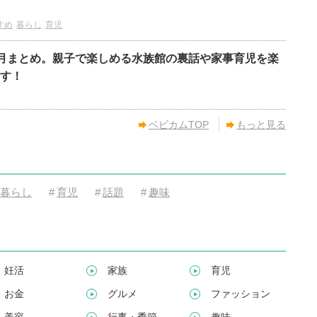
すめ
暮らし
育児
・9月まとめ。親子で楽しめる水族館の裏話や家事育児を楽
す！
ベビカムTOP
もっと見る
暮らし
#
育児
#
話題
#
趣味
妊活
家族
育児
お金
グルメ
ファッション