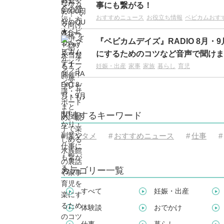
事にも繋がる！
おすすめニュース
お役立ち情報
ベビカムおす
『ベビカムデイズ』RADIO 8月
にするためのコツなど音声で聞けま
妊娠・出産
家事
家族
暮らし
育児
関連するキーワード
#
エンタメ
#
おすすめニュース
#
仕事
#
カテゴリー一覧
すべて
妊娠・出産
体験談
おでかけ