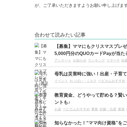
が、ご了承いただきますようお願い申し上げま
合わせて読みたい記事
【募集】ママにもクリスマスプレゼ
5,000円分のQUOカードPayが当た
アンケート
お知らせ
ランキング
リサーチ
妊
母乳は災害時に強い！出産・子育て
イベント
おっぱい・ミルク
ベビカムおすすめ
教育資金、どうやって貯める？賢い
ントも♪
お金
ベビカムおすすめ
募集
妊娠・出産
家族
知らなかった！“ママ向け資格”を