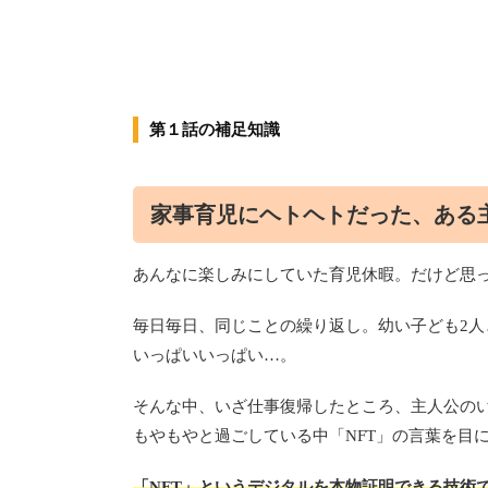
第１話の補足知識
家事育児にヘトヘトだった、ある
あんなに楽しみにしていた育児休暇。だけど思
毎日毎日、同じことの繰り返し。幼い子ども2
いっぱいいっぱい…。
そんな中、いざ仕事復帰したところ、主人公の
もやもやと過ごしている中「NFT」の言葉を目
「NFT」というデジタルを本物証明できる技術で