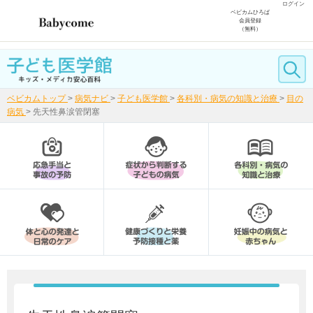
ログイン
ベビカムひろば
会員登録
（無料）
ベビカムトップ
>
病気ナビ
>
子ども医学館
>
各科別・病気の知識と治療
>
目の
病気
>
先天性鼻涙管閉塞