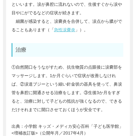
といいます。涙が鼻腔に流れないので、生後すぐから涙や
目やにがでるなどの症状が続きます。
細菌が感染すると、涙嚢炎を合併して、涙点から膿がで
ることもあります（「
急性涙嚢炎
」）。
治療
①自然開口をうながすため、抗生物質の点眼後に涙嚢部を
マッサージします。1か月ぐらいで症状が改善しなけれ
ば、②涙道ブジーという細い針金状の器具を使って、鼻涙
管を鼻腔に開通させる治療をします。③生後3か月をすぎ
ると、治療に対して子どもの抵抗が強くなるので、できる
だけそれまでに開口させておくほうが安全です。
出典：
小学館 キッズ・メディカ安心百科「子ども医学館」
<増補改訂版>（公開年月／2017年4月）