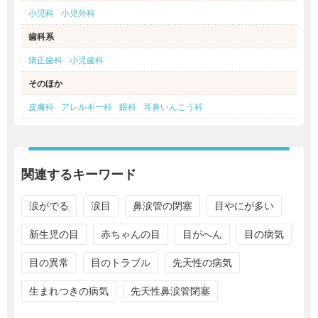
小児科
小児外科
歯科系
矯正歯科
小児歯科
そのほか
皮膚科
アレルギー科
眼科
耳鼻いんこう科
関連するキーワード
涙がでる
涙目
鼻涙管の閉塞
目やにが多い
新生児の目
赤ちゃんの目
目がへん
目の病気
目の異常
目のトラブル
先天性の病気
生まれつきの病気
先天性鼻涙管閉塞