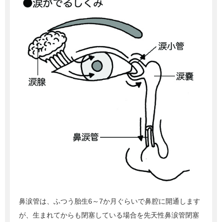
鼻涙管は、ふつう胎生6～7か月ぐらいで鼻腔に開通します
が、生まれてからも閉塞している場合を先天性鼻涙管閉塞