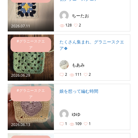
ちーたお
128
2
2026.07.11
#グラニースクエ
たくさん集まれ、グラニースクエ
ア
ア🍀︎
もあみ
2
111
2
2026.06.29
#グラニースクエ
娘を想って編む時間
ア
ゆゆ
1
109
1
2026.06.13