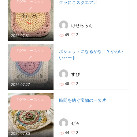
#グラニースクエ
グラにこスクエア♡
ア
けせららん
49
2
2026.07.31
#グラニースクエ
ポシェットになるかな！？かわい
ア
いハート
すぴ
48
2
2026.07.27
#グラニースクエ
時間を紡ぐ宝物の一欠片
ア
ぜろ
44
2
2026.07.30