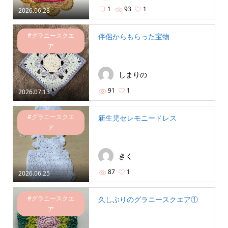
1
93
1
2026.06.28
#グラニースクエ
伴侶からもらった宝物
ア
しまりの
91
1
2026.07.13
#グラニースクエ
新生児セレモニードレス
ア
きく
87
1
2026.06.25
#グラニースクエ
久しぶりのグラニースクエア①
ア