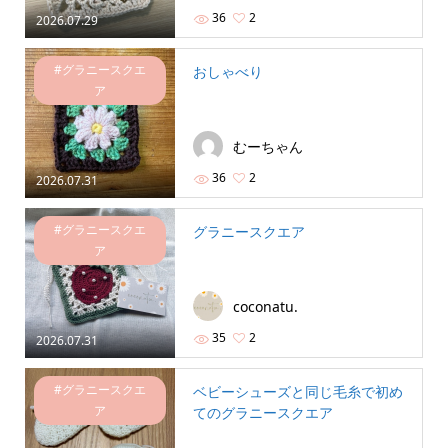
36
2
2026.07.29
#グラニースクエ
おしゃべり
ア
むーちゃん
36
2
2026.07.31
#グラニースクエ
グラニースクエア
ア
coconatu.
35
2
2026.07.31
#グラニースクエ
ベビーシューズと同じ毛糸で初め
ア
てのグラニースクエア