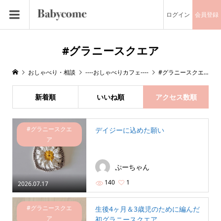
ログイン
会員登録
#グラニースクエア
おしゃべり・相談
----おしゃべりカフェ----
#グラニースクエア
新着順
いいね順
アクセス数順
#グラニースクエ
デイジーに込めた願い
ア
ぷーちゃん
140
1
2026.07.17
#グラニースクエ
生後4ヶ月＆3歳児のために編んだ
ア
初グラニースクエア