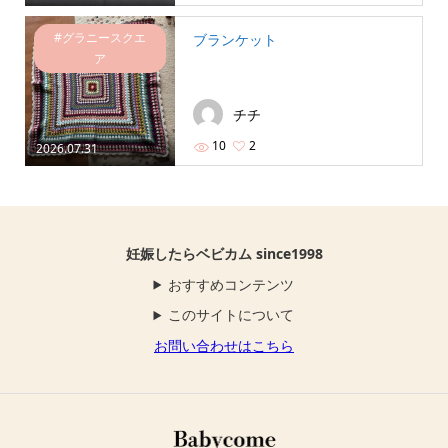
#グラニースクエ
ブランケット
ア
チチ
10
2
2026.07.31
妊娠したらベビカム since1998
おすすめコンテンツ
このサイトについて
お問い合わせはこちら