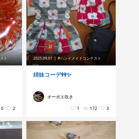
テスト
2025.09.01
#ハンドメイドコンテスト
姉妹コーデ👭✨
オーボエ吹き
10
2
1
172
3