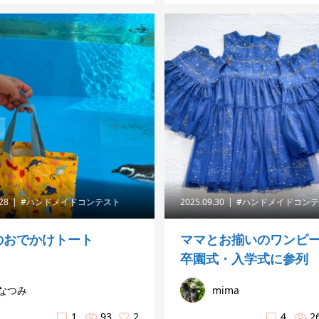
.28
#ハンドメイドコンテスト
2025.09.30
#ハンドメイドコン
のおでかけトート
ママとお揃いのワンピ
卒園式・入学式に参列
なつみ
mima
1
93
2
4
2