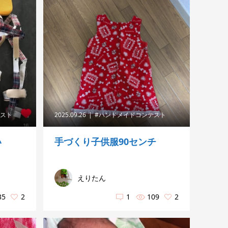
テスト
2025.09.26
#ハンドメイドコンテスト
い
手づくり子供服90センチ
えりたん
35
2
1
109
2