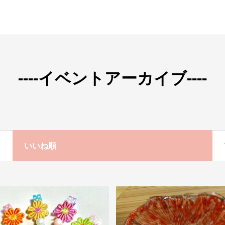
----イベントアーカイブ----
いいね順