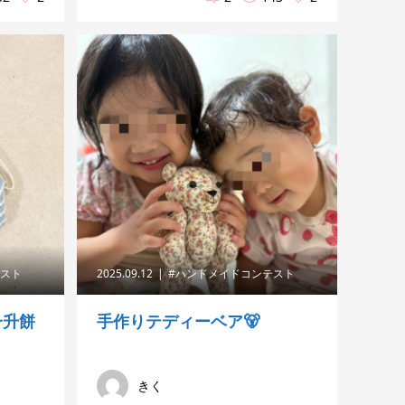
テスト
2025.09.12
#ハンドメイドコンテスト
一升餅
手作りテディーベア🐻
きく