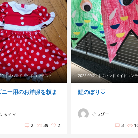
.29
#ハンドメイドコンテスト
2025.09.21
#ハンドメイドコン
ズニー用のお洋服を頼ま
鯉のぼり♡
まぁママ
そっぴー
2
39
2
3
1