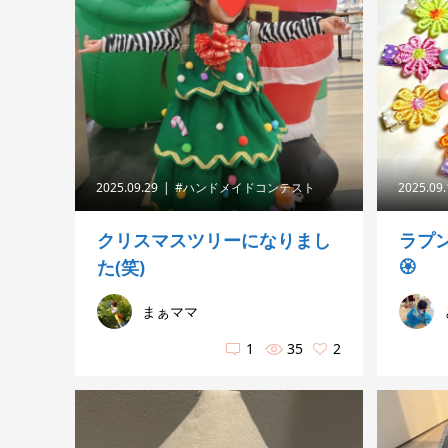
2025.09.29
#ハンドメイドコンテスト
2025.09
クリスマスツリーになりまし
ラプ
た(笑)
🏵️
まぁママ
1
35
2