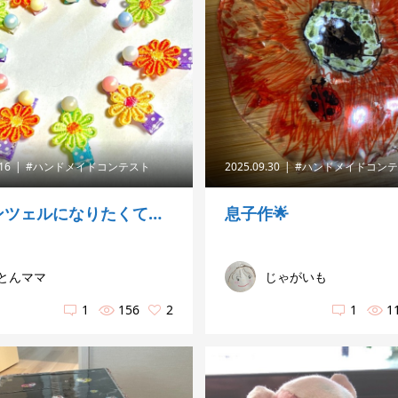
.16
#ハンドメイドコンテスト
2025.09.30
#ハンドメイドコン
ンツェルになりたくて…
息子作🌟
とんママ
じゃがいも
1
156
2
1
1