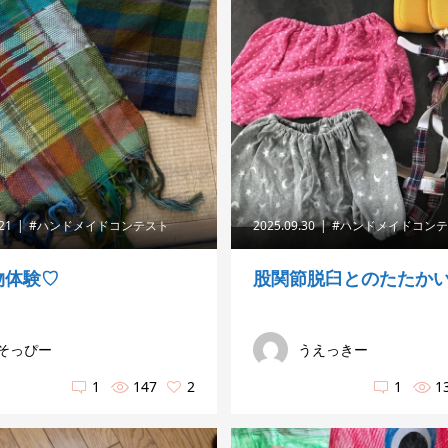
.21
#ハンドメイドコンテスト
2025.09.30
#ハンドメイドコン
物体験♡
股関節脱臼とのたたか
そっぴー
うえっきー
1
147
2
1
1