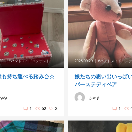
.30
#ハンドメイドコンテスト
2025.09.29
#ハンドメイドコン
供も持ち運べる踏み台☆
娘たちの思い出いっぱ
パーステディベア
ねね
ちゃま
1
62
2
1