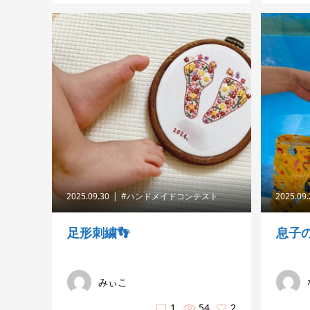
2025.09.30
#ハンドメイドコンテスト
2025.09
足形刺繍👣
息子
みぃこ
1
54
2